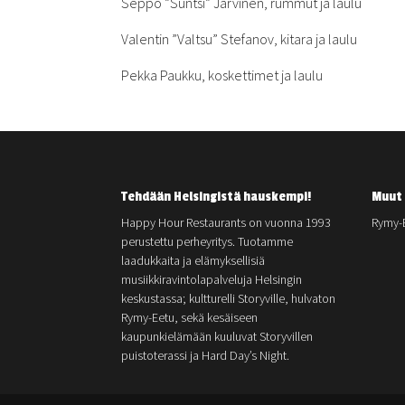
Seppo ”Suntsi” Järvinen, rummut ja laulu
Valentin ”Valtsu” Stefanov, kitara ja laulu
Pekka Paukku, koskettimet ja laulu
Tehdään Helsingistä hauskempi!
Muut 
Happy Hour Restaurants on vuonna 1993
Rymy-
perustettu perheyritys. Tuotamme
laadukkaita ja elämyksellisiä
musiikkiravintolapalveluja Helsingin
keskustassa; kultturelli Storyville, hulvaton
Rymy-Eetu, sekä kesäiseen
kaupunkielämään kuuluvat Storyvillen
puistoterassi ja Hard Day’s Night.