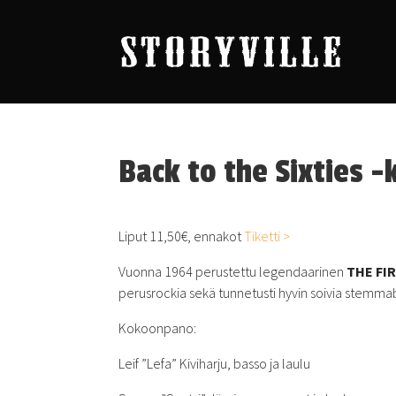
Back to the Sixties -k
Liput 11,50€, ennakot
Tiketti >
Vuonna 1964 perustettu legendaarinen
THE FI
perusrockia sekä tunnetusti hyvin soivia stemmab
Kokoonpano:
Leif ”Lefa” Kiviharju, basso ja laulu