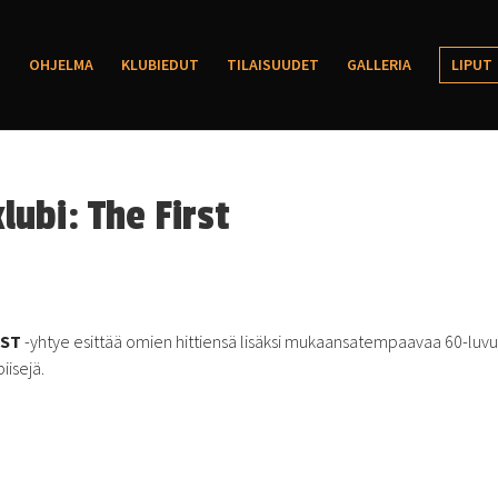
OHJELMA
KLUBIEDUT
TILAISUUDET
GALLERIA
LIPUT
lubi: The First
RST
-yhtye esittää omien hittiensä lisäksi mukaansatempaavaa 60-luv
iisejä.