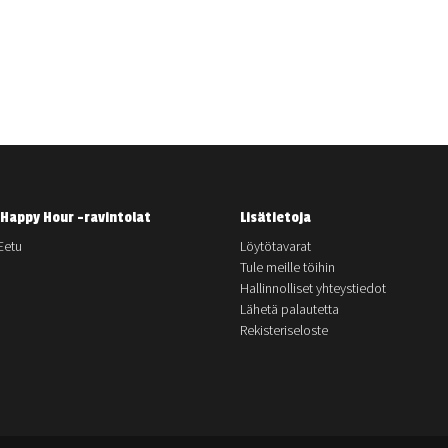
Happy Hour -ravintolat
Lisätietoja
Eetu
Löytötavarat
Tule meille töihin
Hallinnolliset yhteystiedot
Lähetä palautetta
Rekisteriseloste