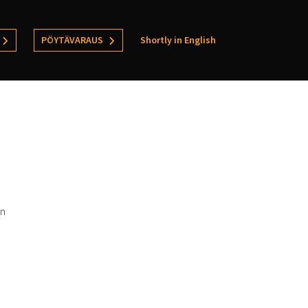
PÖYTÄVARAUS
Shortly in English
un