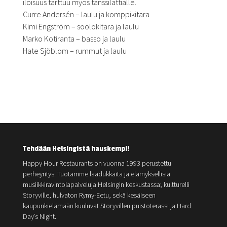
iloisuus tarttuu myös tanssilattialle.
Curre Andersén – laulu ja komppikitara
Kimi Engström – soolokitara ja laulu
Marko Kotiranta – basso ja laulu
Hate Sjöblom – rummut ja laulu
Tehdään Helsingistä hauskempi!
Happy Hour Restaurants on vuonna 1993 perustettu
perheyritys. Tuotamme laadukkaita ja elämyksellisiä
musiikkiravintolapalveluja Helsingin keskustassa; kultturelli
Storyville, hulvaton Rymy-Eetu, sekä kesäiseen
kaupunkielämään kuuluvat Storyvillen puistoterassi ja Hard
Day’s Night.