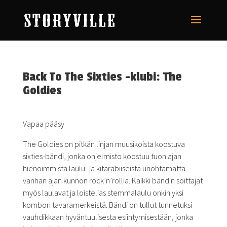
Back To The Sixties -klubi: The
Goldies
Vapaa pääsy
The Goldies on pitkän linjan muusikoista koostuva
sixties-bändi, jonka ohjelmisto koostuu tuon ajan
hienoimmista laulu- ja kitarabiiseistä unohtamatta
vanhan ajan kunnon rock’n’rollia. Kaikki bändin soittajat
myös laulavat ja loistelias stemmalaulu onkin yksi
kombon tavaramerkeistä. Bändi on tullut tunnetuksi
vauhdikkaan hyväntuulisesta esiintymisestään, jonka