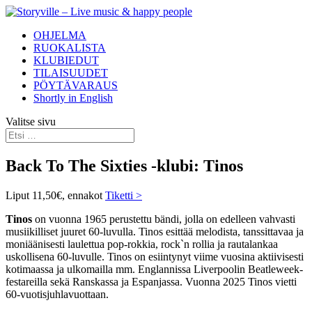
OHJELMA
RUOKALISTA
KLUBIEDUT
TILAISUUDET
PÖYTÄVARAUS
Shortly in English
Valitse sivu
Back To The Sixties -klubi: Tinos
Liput 11,50€, ennakot
Tiketti >
Tinos
on vuonna 1965 perustettu bändi, jolla on edelleen vahvasti
musiikilliset juuret 60-luvulla. Tinos esittää melodista, tanssittavaa ja
moniäänisesti laulettua pop-rokkia, rock`n rollia ja rautalankaa
uskollisena 60-luvulle. Tinos on esiintynyt viime vuosina aktiivisesti
kotimaassa ja ulkomailla mm. Englannissa Liverpoolin Beatleweek-
festareilla sekä Ranskassa ja Espanjassa. Vuonna 2025 Tinos vietti
60-vuotisjuhlavuottaan.