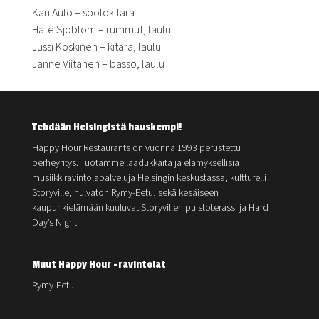
Kari Aulo – soolokitara
Hate Sjöblom – rummut, laulu
Jussi Koskinen – kitara, laulu
Janne Viitanen – basso, laulu
Tehdään Helsingistä hauskempi!
Happy Hour Restaurants on vuonna 1993 perustettu
perheyritys. Tuotamme laadukkaita ja elämyksellisiä
musiikkiravintolapalveluja Helsingin keskustassa; kultturelli
Storyville, hulvaton Rymy-Eetu, sekä kesäiseen
kaupunkielämään kuuluvat Storyvillen puistoterassi ja Hard
Day’s Night.
Muut Happy Hour -ravintolat
Rymy-Eetu