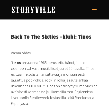
Back To The Sixties -klubi: Tinos
Vapaa pääsy
Tinos
on vuonna 1965 perustettu bändi, jolla on
edelleen vahvasti musiikilliset juuret 60-luvulla. Tinos
esittää melodista, tanssittavaa ja moniäänisesti
laulettua pop-rokkia, rock`n rollia ja rautalankaa
uskollisena 60-luvulle. Tinos on esiintynyt viime vuosina
aktiivisesti kotimaassa ja ulkomailla mm. Englannissa
Liverpoolin Beatleweek-festareilla sekä Ranskassa ja
Espanjassa.