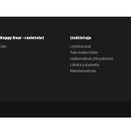
Happy Hour -ravintolat
Lisätietoja
Eetu
Löytötavarat
Tule meille töihin
Hallinnolliset yhteystiedot
Lähetä palautetta
Rekisteriseloste