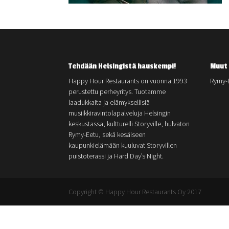
Tehdään Helsingistä hauskempi!
Muut 
Happy Hour Restaurants on vuonna 1993
Rymy-
perustettu perheyritys. Tuotamme
laadukkaita ja elämyksellisiä
musiikkiravintolapalveluja Helsingin
keskustassa; kultturelli Storyville, hulvaton
Rymy-Eetu, sekä kesäiseen
kaupunkielämään kuuluvat Storyvillen
puistoterassi ja Hard Day’s Night.
Copyright © Happy Hour Restaurants Oy 2017