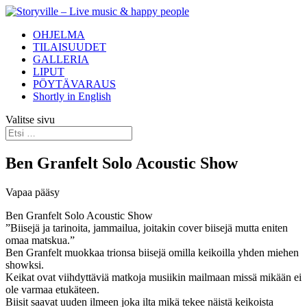
OHJELMA
TILAISUUDET
GALLERIA
LIPUT
PÖYTÄVARAUS
Shortly in English
Valitse sivu
Ben Granfelt Solo Acoustic Show
Vapaa pääsy
Ben
Granfelt
Solo Acoustic Show
”Biisejä ja tarinoita, jammailua, joitakin cover biisejä mutta eniten
omaa matskua.”
Ben
Granfelt
muokkaa trionsa biisejä omilla keikoilla yhden miehen
showksi.
Keikat ovat viihdyttäviä matkoja musiikin mailmaan missä mikään ei
ole varmaa etukäteen.
Biisit saavat uuden ilmeen joka ilta mikä tekee näistä keikoista