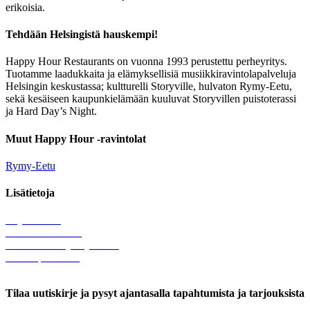
erikoisia.
Tehdään Helsingistä hauskempi!
Happy Hour Restaurants on vuonna 1993 perustettu perheyritys.
Tuotamme laadukkaita ja elämyksellisiä musiikkiravintolapalveluja
Helsingin keskustassa; kultturelli Storyville, hulvaton Rymy-Eetu,
sekä kesäiseen kaupunkielämään kuuluvat Storyvillen puistoterassi
ja Hard Day’s Night.
Muut Happy Hour -ravintolat
Rymy-Eetu
Lisätietoja
Löytötavarat
Tule meille töihin
Hallinnolliset yhteystiedot
Lähetä palautetta
Rekisteriseloste
Tilaa uutiskirje ja pysyt ajantasalla tapahtumista ja tarjouksista