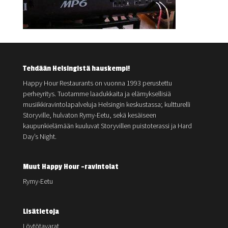
Tehdään Helsingistä hauskempi!
Happy Hour Restaurants on vuonna 1993 perustettu
perheyritys. Tuotamme laadukkaita ja elämyksellisiä
musiikkiravintolapalveluja Helsingin keskustassa; kultturelli
Storyville, hulvaton Rymy-Eetu, sekä kesäiseen
kaupunkielämään kuuluvat Storyvillen puistoterassi ja Hard
Day’s Night.
Muut Happy Hour -ravintolat
Rymy-Eetu
Lisätietoja
Löytötavarat