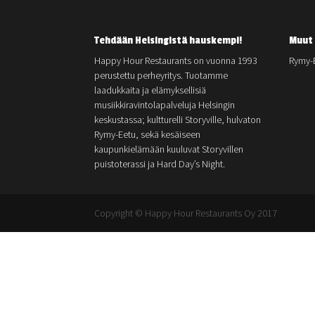
Tehdään Helsingistä hauskempi!
Muut 
Happy Hour Restaurants on vuonna 1993
Rymy-
perustettu perheyritys. Tuotamme
laadukkaita ja elämyksellisiä
musiikkiravintolapalveluja Helsingin
keskustassa; kultturelli Storyville, hulvaton
Rymy-Eetu, sekä kesäiseen
kaupunkielämään kuuluvat Storyvillen
puistoterassi ja Hard Day’s Night.
Copyright © Happy Hour Restaurants Oy 2017