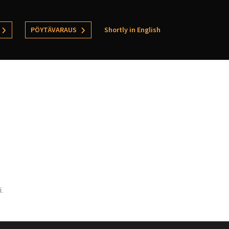
PÖYTÄVARAUS
Shortly in English
.