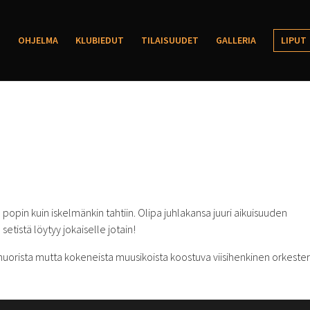
OHJELMA
KLUBIEDUT
TILAISUUDET
GALLERIA
LIPUT
 popin kuin iskelmänkin tahtiin. Olipa juhlakansa juuri aikuisuuden
tistä löytyy jokaiselle jotain!
nuorista mutta kokeneista muusikoista koostuva viisihenkinen orkesteri