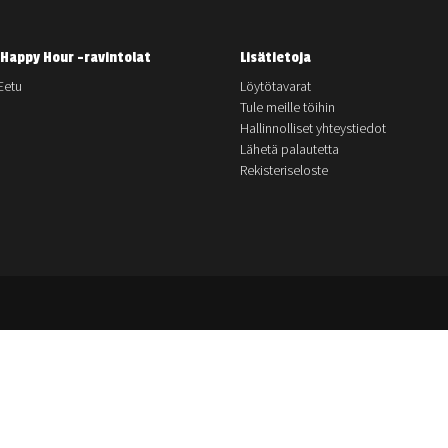
Happy Hour -ravintolat
Lisätietoja
Eetu
Löytötavarat
Tule meille töihin
Hallinnolliset yhteystiedot
Lähetä palautetta
Rekisteriseloste