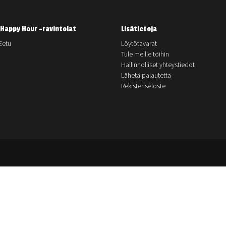
Happy Hour -ravintolat
Lisätietoja
Eetu
Löytötavarat
Tule meille töihin
Hallinnolliset yhteystiedot
Lähetä palautetta
Rekisteriseloste