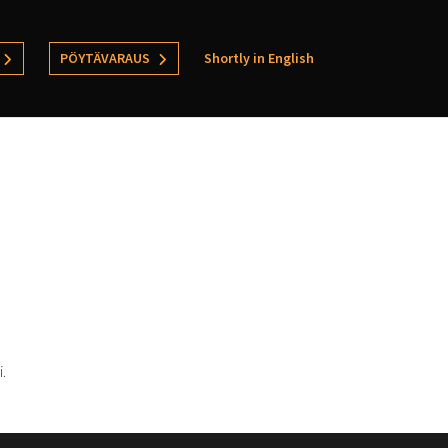
PÖYTÄVARAUS
Shortly in English
.