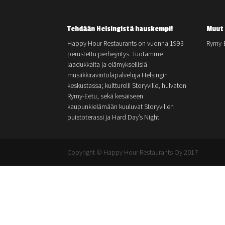
Tehdään Helsingistä hauskempi!
Muut 
Happy Hour Restaurants on vuonna 1993
Rymy-
perustettu perheyritys. Tuotamme
laadukkaita ja elämyksellisiä
musiikkiravintolapalveluja Helsingin
keskustassa; kultturelli Storyville, hulvaton
Rymy-Eetu, sekä kesäiseen
kaupunkielämään kuuluvat Storyvillen
puistoterassi ja Hard Day’s Night.
Copyright © Happy Hour Restaurants Oy 2017