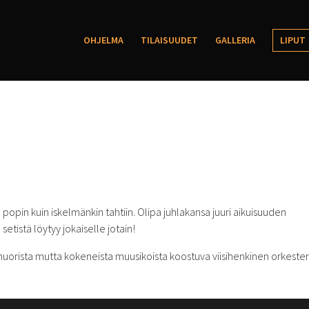
OHJELMA
TILAISUUDET
GALLERIA
LIPUT
 popin kuin iskelmänkin tahtiin. Olipa juhlakansa juuri aikuisuuden
tistä löytyy jokaiselle jotain!
nuorista mutta kokeneista muusikoista koostuva viisihenkinen orkesteri