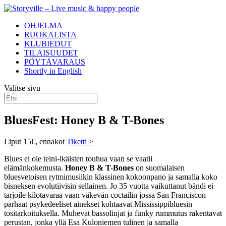
OHJELMA
RUOKALISTA
KLUBIEDUT
TILAISUUDET
PÖYTÄVARAUS
Shortly in English
Valitse sivu
BluesFest: Honey B & T-Bones
Liput 15€, ennakot
Tiketti >
B
lues ei ole teini-ikäisten touhua vaan se vaatii
elämänkokemusta.
Honey
B
& T-
B
ones
on suomalaisen
b
luesvetoisen rytmimusiikin klassinen kokoonpano ja samalla koko
b
isneksen evolutiivisin sellainen. Jo
35 vuotta vaikuttanut
b
ändi ei
tarjoile kilotavaraa vaan väkevän coctailin jossa San Franciscon
parhaat psykedeeliset ainekset kohtaavat Mississippibluesin
tositarkoituksella. Muhevat
b
assolinjat ja funky rummutus rakentavat
perustan, jonka yllä Esa Kuloniemen tulinen ja samalla