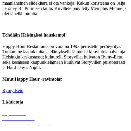
maanläheinen slidekitara ei ota vankeja. Kakun koristeena on Aija
”
Honey
B
” Puurtisen laulu. Kuvittele päivitetty Memphis Minnie ja
olet lähellä totuutta.
Tehdään Helsingistä hauskempi!
Happy Hour Restaurants on vuonna 1993 perustettu perheyritys.
Tuotamme laadukkaita ja elämyksellisiä musiikkiravintolapalveluja
Helsingin keskustassa; kultturelli Storyville, hulvaton Rymy-Eetu,
sekä kesäiseen kaupunkielämään kuuluvat Storyvillen puistoterassi
ja Hard Day’s Night.
Muut Happy Hour -ravintolat
Rymy-Eetu
Lisätietoja
Löytötavarat
Tule meille töihin
Hallinnolliset yhteystiedot
Lähetä palautetta