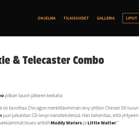
OHJELMA
TILAISUUDET
GALLERIA
LIPUT
kie & Telecaster Combo
bo
pitkän tauon jälkeen keikalla.
li tavoittaa Chicagon merkittävimmän levy-yhtiön Chessin 50-luvun
n
juuri julkaistun CD-levyn kansiteksteissä. Hän tarkentaa, että yhtyeen
ksekkäimmät blues-artistit
Muddy Waters
ja
Little Walter
.”