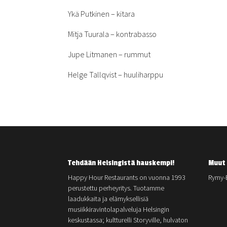
Ykä Putkinen – kitara
Mitja Tuurala – kontrabasso
Jupe Litmanen – rummut
Helge Tallqvist – huuliharppu
Tehdään Helsingistä hauskempi!
Muut 
Happy Hour Restaurants on vuonna 1993
Rymy-
perustettu perheyritys. Tuotamme
laadukkaita ja elämyksellisiä
musiikkiravintolapalveluja Helsingin
keskustassa; kultturelli Storyville, hulvaton