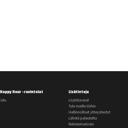
Happy Hour -ravintolat
Lisätietoja
Eetu
Löytötavarat
Tule meille töihin
Hallinnolliset yhteystiedot
Lähetä palautetta
Rekisteriseloste