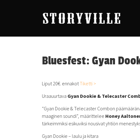
Bluesfest: Gyan Doo
Liput 20€. ennakot
Tiketti >
Uraauurtava
Gyan Dookie & Telecaster Com
”Gyan Dookie & Telecaster Combon päämääränä o
maaginen soundi”, määrittelee
Honey Aaltone
tärkeimmiksi esikuviksi nousivat yhtiön menesty
Gyan Dookie – laulu ja kitara