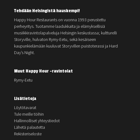
Tehdään Helsingistä hauskempi!
Happy Hour Restaurants on vuonna 1993 perustettu
perheyritys. Tuotamme laadukkaita ja elämyksellisiä
musiikkiravintolapalveluja Helsingin keskustassa; kultturelli
Storyville, hulvaton Rymy-Eetu, sekä kesäiseen
kaupunkielämään kuuluvat Storyvillen puistoterassi ja Hard
Day’s Night.
Muut Happy Hour -ravintolat
Rymy-Eetu
Lisätietoja
Löytötavarat
Tule meille töihin
Hallinnolliset yhteystiedot
Lähetä palautetta
Rekisteriseloste