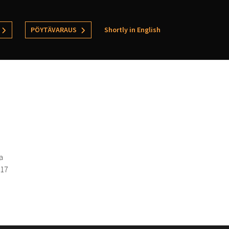
PÖYTÄVARAUS
Shortly in English
a
017