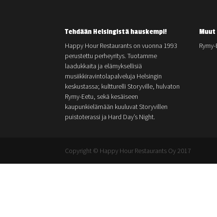
Tehdään Helsingistä hauskempi!
Muut 
Happy Hour Restaurants on vuonna 1993
Rymy-
perustettu perheyritys. Tuotamme
laadukkaita ja elämyksellisiä
musiikkiravintolapalveluja Helsingin
keskustassa; kultturelli Storyville, hulvaton
Rymy-Eetu, sekä kesäiseen
kaupunkielämään kuuluvat Storyvillen
puistoterassi ja Hard Day’s Night.
Copyright © Happy Hour Restaurants Oy 2017