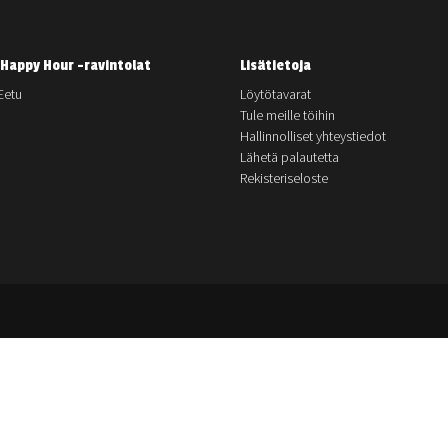
Happy Hour -ravintolat
Lisätietoja
Eetu
Löytötavarat
Tule meille töihin
Hallinnolliset yhteystiedot
Lähetä palautetta
Rekisteriseloste