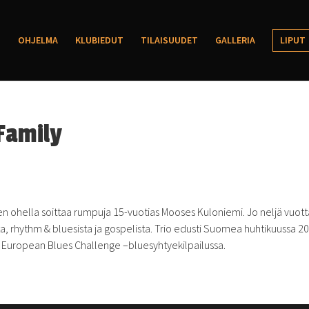
OHJELMA
KLUBIEDUT
TILAISUUDET
GALLERIA
LIPUT
Family
en ohella soittaa rumpuja 15-vuotias Mooses Kuloniemi. Jo neljä vuott
ta, rhythm &
b
luesista ja gospelista. Trio edusti Suomea huhtikuussa 2
sa European
B
lues Challenge –
b
luesyhtyekilpailussa.