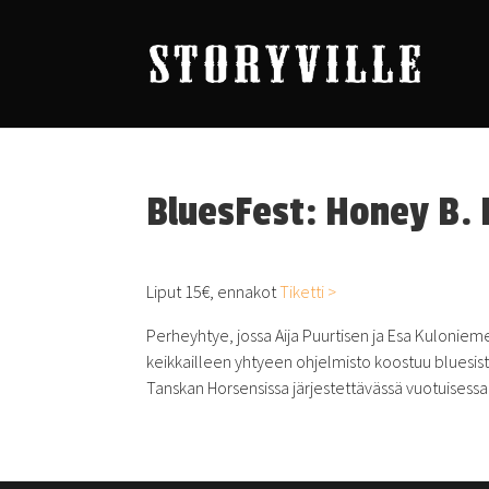
BluesFest: Honey B. 
Liput 15€, ennakot
Tiketti >
Perheyhtye, jossa Aija Puurtisen ja Esa Kuloniem
keikkailleen yhtyeen ohjelmisto koostuu
b
luesis
Tanskan Horsensissa järjestettävässä vuotuises