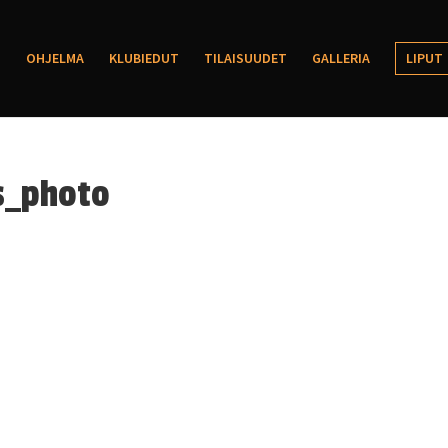
OHJELMA
KLUBIEDUT
TILAISUUDET
GALLERIA
LIPUT
s_photo