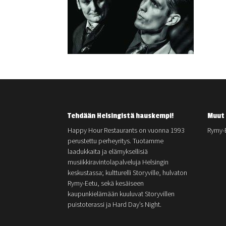
Tehdään Helsingistä hauskempi!
Muut 
Happy Hour Restaurants on vuonna 1993
Rymy-
perustettu perheyritys. Tuotamme
laadukkaita ja elämyksellisiä
musiikkiravintolapalveluja Helsingin
keskustassa; kultturelli Storyville, hulvaton
Rymy-Eetu, sekä kesäiseen
kaupunkielämään kuuluvat Storyvillen
puistoterassi ja Hard Day’s Night.