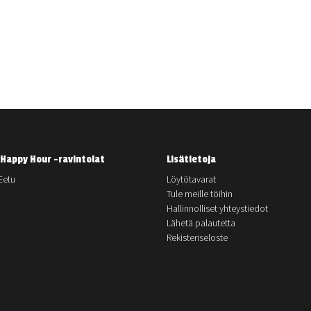
Happy Hour -ravintolat
Lisätietoja
Eetu
Löytötavarat
Tule meille töihin
Hallinnolliset yhteystiedot
Lähetä palautetta
Rekisteriseloste