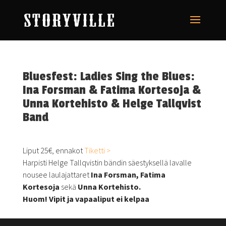
Bluesfest: Ladies Sing the Blues:
Ina Forsman & Fatima Kortesoja &
Unna Kortehisto & Helge Tallqvist
Band
Liput 25€, ennakot
Tiketti >
Harpisti Helge Tallqvistin bändin säestyksellä lavalle
nousee laulajattaret
Ina Forsman,
Fatima
Kortesoja
sekä
Unna Kortehisto.
Huom! Vipit ja vapaaliput ei kelpaa