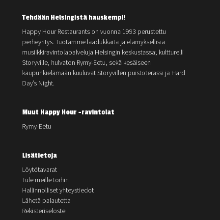
Tehdään Helsingistä hauskempi!
Happy Hour Restaurants on vuonna 1993 perustettu
perheyritys. Tuotamme laadukkaita ja elämyksellisiä
musiikkiravintolapalveluja Helsingin keskustassa; kultturelli
Storyville, hulvaton Rymy-Eetu, sekä kesäiseen
kaupunkielämään kuuluvat Storyvillen puistoterassi ja Hard
Day’s Night.
Muut Happy Hour -ravintolat
Rymy-Eetu
Lisätietoja
Löytötavarat
Tule meille töihin
Hallinnolliset yhteystiedot
Lähetä palautetta
Rekisteriseloste