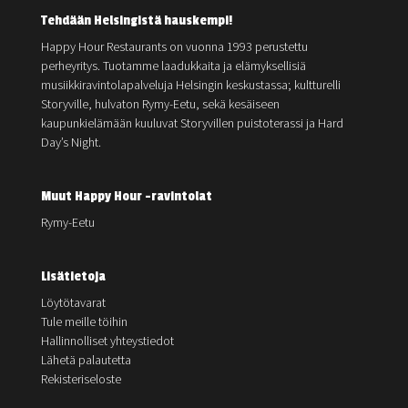
Tehdään Helsingistä hauskempi!
Happy Hour Restaurants on vuonna 1993 perustettu
perheyritys. Tuotamme laadukkaita ja elämyksellisiä
musiikkiravintolapalveluja Helsingin keskustassa; kultturelli
Storyville, hulvaton Rymy-Eetu, sekä kesäiseen
kaupunkielämään kuuluvat Storyvillen puistoterassi ja Hard
Day’s Night.
Muut Happy Hour -ravintolat
Rymy-Eetu
Lisätietoja
Löytötavarat
Tule meille töihin
Hallinnolliset yhteystiedot
Lähetä palautetta
Rekisteriseloste