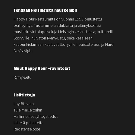
Tehdään Helsingistä hauskempi!
Happy Hour Restaurants on vuonna 1993 perustettu
perheyritys. Tuotamme laadukkaita ja elämyksellisiä
musiikkiravintolapalveluja Helsingin keskustassa; kultturelli
Storyville, hulvaton Rymy-Eetu, sekä kesäiseen
kaupunkielämään kuuluvat Storyvillen puistoterassi ja Hard
Day’s Night.
Muut Happy Hour -ravintolat
Rymy-Eetu
Lisätietoja
Löytötavarat
Tule meille töihin
Hallinnolliset yhteystiedot
Lähetä palautetta
Rekisteriseloste