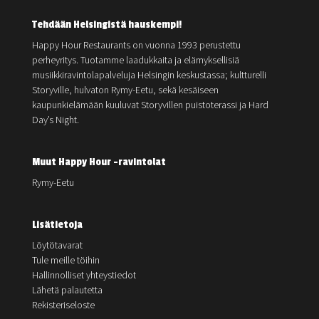
Tehdään Helsingistä hauskempi!
Happy Hour Restaurants on vuonna 1993 perustettu
perheyritys. Tuotamme laadukkaita ja elämyksellisiä
musiikkiravintolapalveluja Helsingin keskustassa; kultturelli
Storyville, hulvaton Rymy-Eetu, sekä kesäiseen
kaupunkielämään kuuluvat Storyvillen puistoterassi ja Hard
Day’s Night.
Muut Happy Hour -ravintolat
Rymy-Eetu
Lisätietoja
Löytötavarat
Tule meille töihin
Hallinnolliset yhteystiedot
Lähetä palautetta
Rekisteriseloste