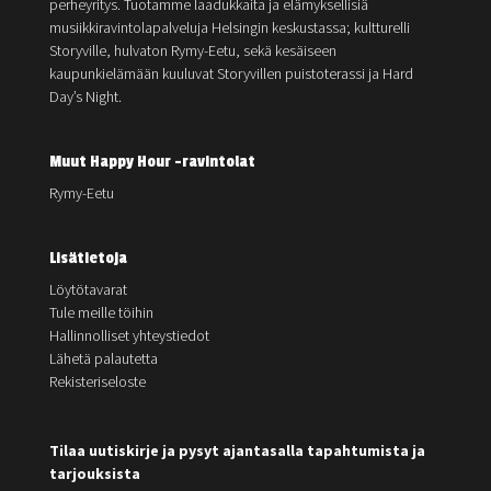
perheyritys. Tuotamme laadukkaita ja elämyksellisiä
musiikkiravintolapalveluja Helsingin keskustassa; kultturelli
Storyville, hulvaton Rymy-Eetu, sekä kesäiseen
kaupunkielämään kuuluvat Storyvillen puistoterassi ja Hard
Day’s Night.
Muut Happy Hour -ravintolat
Rymy-Eetu
Lisätietoja
Löytötavarat
Tule meille töihin
Hallinnolliset yhteystiedot
Lähetä palautetta
Rekisteriseloste
Tilaa uutiskirje ja pysyt ajantasalla tapahtumista ja
tarjouksista