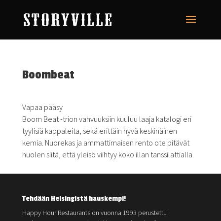
Boombeat
Vapaa pääsy
Boom Beat -trion vahvuuksiin kuuluu laaja katalogi eri
tyylisiä kappaleita, sekä erittäin hyvä keskinäinen
kemia. Nuorekas ja ammattimaisen rento ote pitävät
huolen siitä, että yleisö viihtyy koko illan tanssilattialla.
Tehdään Helsingistä hauskempi!
Happy Hour Restaurants on vuonna 1993 perustettu