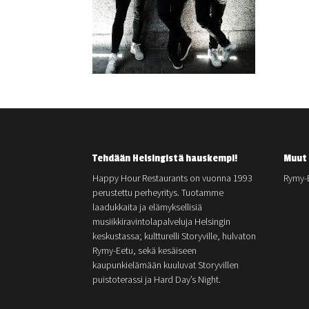
Tehdään Helsingistä hauskempi!
Muut 
Happy Hour Restaurants on vuonna 1993
Rymy-
perustettu perheyritys. Tuotamme
laadukkaita ja elämyksellisiä
musiikkiravintolapalveluja Helsingin
keskustassa; kultturelli Storyville, hulvaton
Rymy-Eetu, sekä kesäiseen
kaupunkielämään kuuluvat Storyvillen
puistoterassi ja Hard Day’s Night.