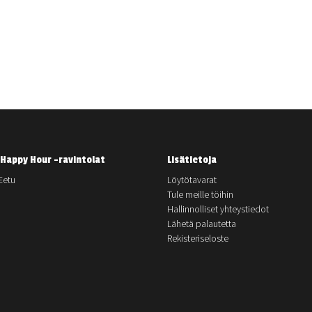
Happy Hour -ravintolat
Lisätietoja
Eetu
Löytötavarat
Tule meille töihin
Hallinnolliset yhteystiedot
Lähetä palautetta
Rekisteriseloste