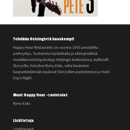
Tehdään Helsingistä hauskempi!
Happy Hour Restaurants on vuonna 1993 perustettu
perheyritys. Tuotamme laadukkaita ja elämyksellisiä
musiikkiravintolapalveluja Helsingin keskustassa; kultturelli
Storyville, hulvaton Rymy-Eetu, sekä kesäiseen
kaupunkielämään kuuluvat Storyvillen puistoterassi ja Hard
Day’s Night.
Muut Happy Hour -ravintolat
Rymy-Eetu
Lisätietoja
Löytötavarat