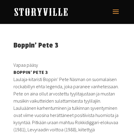
Boppin’ Pete 3
Vapaa pääsy
BOPPIN’ PETE 3
Laulaja-kitaristi Boppin’ Pete Näsman on suomalaisen
rockabillyn ehta legenda, joka paranee vanhetessaan.
Pete on aina ollut arvostettu tyylitajustaan ja mustan
musiikin vaikutteiden sulattamisesta tyylilajiin.
Lauluäänen karhentuminen ja tulkinnan syventyminen
ovat viime vuosina herättäneet positiivista huomiota ja
kysyntää. Pitkään uraan mahtuu Rokkidiggari-elokuvaa
(1981), Levyraadin voittoa (1988), kiitettyjä