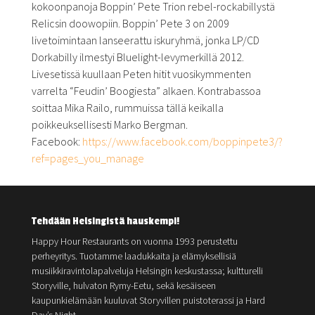
kokoonpanoja Boppin’ Pete Trion rebel-rockabillystä
Relicsin doowopiin. Boppin’ Pete 3 on 2009
livetoimintaan lanseerattu iskuryhmä, jonka LP/CD
Dorkabilly ilmestyi Bluelight-levymerkillä 2012.
Livesetissä kuullaan Peten hitit vuosikymmenten
varrelta “Feudin’ Boogiesta” alkaen. Kontrabassoa
soittaa Mika Railo, rummuissa tällä keikalla
poikkeuksellisesti Marko Bergman.
Facebook:
https://www.facebook.com/
boppinpete3/?
ref=pages_you_
manage
Tehdään Helsingistä hauskempi!
Happy Hour Restaurants on vuonna 1993 perustettu
perheyritys. Tuotamme laadukkaita ja elämyksellisiä
musiikkiravintolapalveluja Helsingin keskustassa; kultturelli
Storyville, hulvaton Rymy-Eetu, sekä kesäiseen
kaupunkielämään kuuluvat Storyvillen puistoterassi ja Hard