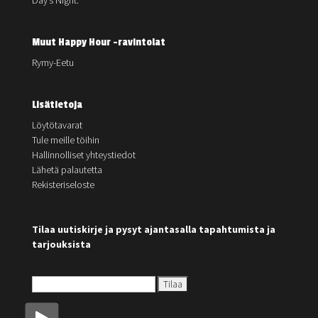
Day’s Night.
Muut Happy Hour -ravintolat
Rymy-Eetu
Lisätietoja
Löytötavarat
Tule meille töihin
Hallinnolliset yhteystiedot
Lähetä palautetta
Rekisteriseloste
Tilaa uutiskirje ja pysyt ajantasalla tapahtumista ja
tarjouksista