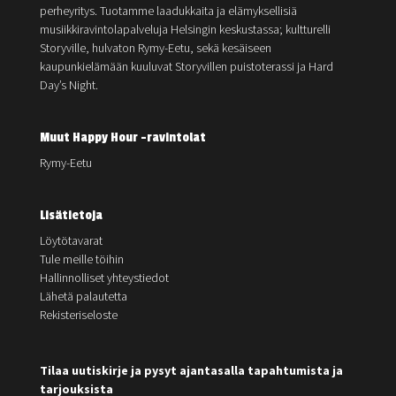
perheyritys. Tuotamme laadukkaita ja elämyksellisiä
musiikkiravintolapalveluja Helsingin keskustassa; kultturelli
Storyville, hulvaton Rymy-Eetu, sekä kesäiseen
kaupunkielämään kuuluvat Storyvillen puistoterassi ja Hard
Day’s Night.
Muut Happy Hour -ravintolat
Rymy-Eetu
Lisätietoja
Löytötavarat
Tule meille töihin
Hallinnolliset yhteystiedot
Lähetä palautetta
Rekisteriseloste
Tilaa uutiskirje ja pysyt ajantasalla tapahtumista ja
tarjouksista