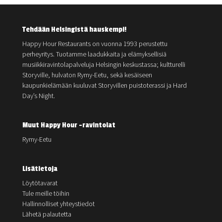
Tehdään Helsingistä hauskempi!
Happy Hour Restaurants on vuonna 1993 perustettu
perheyritys. Tuotamme laadukkaita ja elämyksellisiä
musiikkiravintolapalveluja Helsingin keskustassa; kultturelli
Storyville, hulvaton Rymy-Eetu, sekä kesäiseen
kaupunkielämään kuuluvat Storyvillen puistoterassi ja Hard
Day’s Night.
Muut Happy Hour -ravintolat
Rymy-Eetu
Lisätietoja
Löytötavarat
Tule meille töihin
Hallinnolliset yhteystiedot
Lähetä palautetta