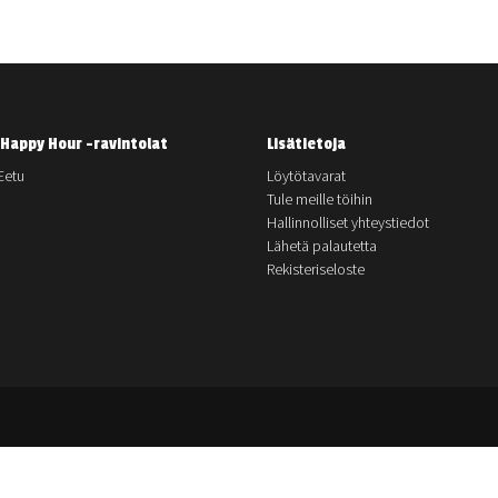
Happy Hour -ravintolat
Lisätietoja
Eetu
Löytötavarat
Tule meille töihin
Hallinnolliset yhteystiedot
Lähetä palautetta
Rekisteriseloste