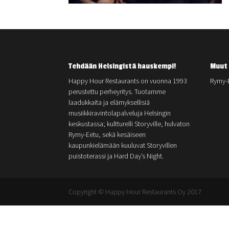
Tehdään Helsingistä hauskempi!
Muut 
Happy Hour Restaurants on vuonna 1993
Rymy-
perustettu perheyritys. Tuotamme
laadukkaita ja elämyksellisiä
musiikkiravintolapalveluja Helsingin
keskustassa; kultturelli Storyville, hulvaton
Rymy-Eetu, sekä kesäiseen
kaupunkielämään kuuluvat Storyvillen
puistoterassi ja Hard Day’s Night.
Copyright © Happy Hour Restaurants Oy 2017