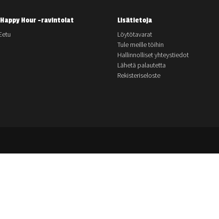
Happy Hour -ravintolat
Lisätietoja
Eetu
Löytötavarat
Tule meille töihin
Hallinnolliset yhteystiedot
Lähetä palautetta
Rekisteriseloste