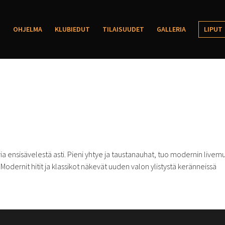
OHJELMA
KLUBIEDUT
TILAISUUDET
GALLERIA
LIPUT
 ensisävelestä asti. Pieni yhtye ja taustanauhat, tuo modernin livemu
odernit hitit ja klassikot näkevät uuden valon ylistystä keränneissä