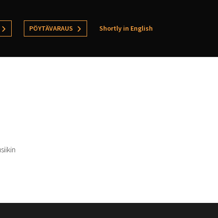
PÖYTÄVARAUS
Shortly in English
siikin