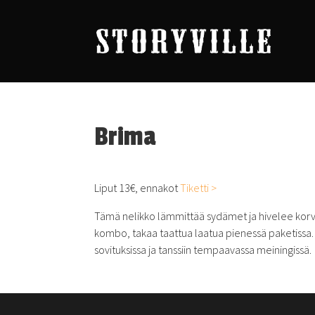
Brima
Liput 13€, ennakot
Tiketti >
Tämä nelikko lämmittää sydämet ja hivelee korvia
kombo, takaa taattua laatua pienessä paketissa. M
sovituksissa ja tanssiin tempaavassa meiningissä.