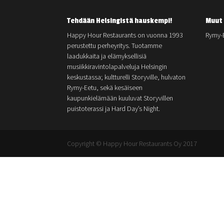
Tehdään Helsingistä hauskempi!
Muut 
Happy Hour Restaurants on vuonna 1993
Rymy-
perustettu perheyritys. Tuotamme
laadukkaita ja elämyksellisiä
musiikkiravintolapalveluja Helsingin
keskustassa; kultturelli Storyville, hulvaton
Rymy-Eetu, sekä kesäiseen
kaupunkielämään kuuluvat Storyvillen
puistoterassi ja Hard Day’s Night.
Copyright © Happy Hour Restaurants Oy 2017