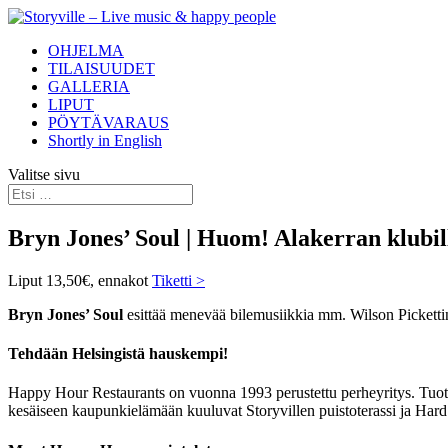
OHJELMA
TILAISUUDET
GALLERIA
LIPUT
PÖYTÄVARAUS
Shortly in English
Valitse sivu
Bryn Jones’ Soul | Huom! Alakerran klubilla
Liput 13,50€, ennakot
Tiketti >
Bryn Jones’ Soul
esittää menevää bilemusiikkia mm. Wilson Picketti
Tehdään Helsingistä hauskempi!
Happy Hour Restaurants on vuonna 1993 perustettu perheyritys. Tuotam
kesäiseen kaupunkielämään kuuluvat Storyvillen puistoterassi ja Hard