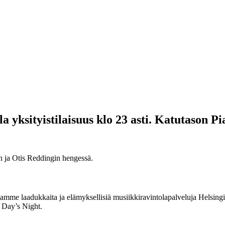
 yksityistilaisuus klo 23 asti. Katutason Pi
n ja Otis Reddingin hengessä.
me laadukkaita ja elämyksellisiä musiikkiravintolapalveluja Helsingin
 Day’s Night.