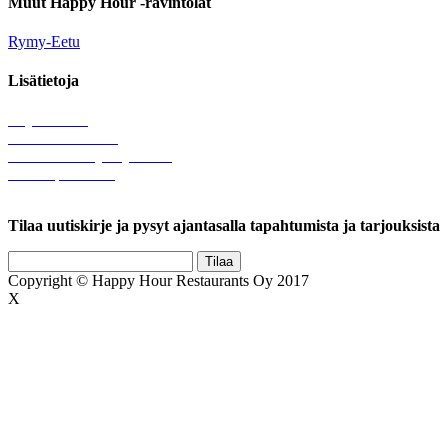
Muut Happy Hour -ravintolat
Rymy-Eetu
Lisätietoja
Löytötavarat
Tule meille töihin
Hallinnolliset yhteystiedot
Lähetä palautetta
Rekisteriseloste
Tilaa uutiskirje ja pysyt ajantasalla tapahtumista ja tarjouksista
Copyright © Happy Hour Restaurants Oy 2017
X