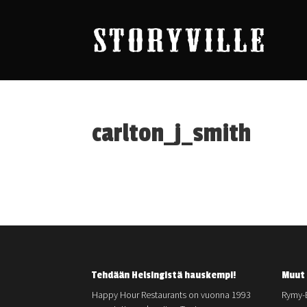
carlton_j_smith
Tehdään Helsingistä hauskempi!
Muut 
Happy Hour Restaurants on vuonna 1993
Rymy-