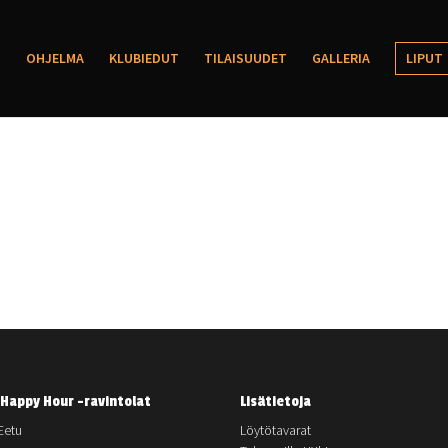
OHJELMA
KLUBIEDUT
TILAISUUDET
GALLERIA
LIPUT
Happy Hour -ravintolat
Lisätietoja
Eetu
Löytötavarat