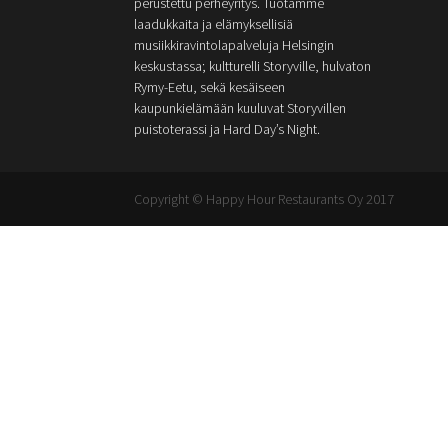
perustettu perheyritys. Tuotamme
laadukkaita ja elämyksellisiä
musiikkiravintolapalveluja Helsingin
keskustassa; kultturelli Storyville, hulvaton
Rymy-Eetu, sekä kesäiseen
kaupunkielämään kuuluvat Storyvillen
puistoterassi ja Hard Day’s Night.
Copyright © Happy Hour Restaurants Oy 2017