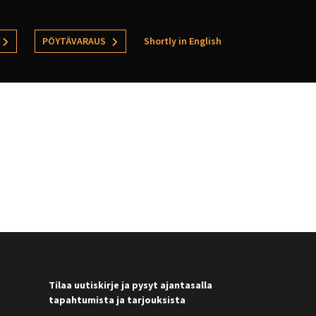
PÖYTÄVARAUS
Shortly in English
Tilaa uutiskirje ja pysyt ajantasalla
tapahtumista ja tarjouksista