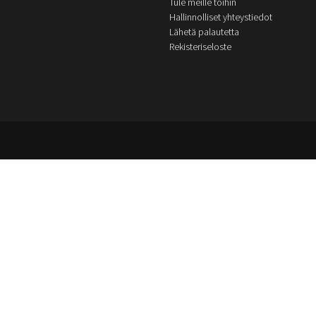
Tule meille töihin
Hallinnolliset yhteystiedot
Lähetä palautetta
Rekisteriseloste