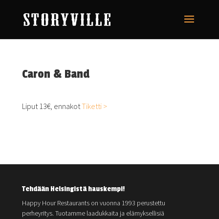
Caron & Band
Liput 13€, ennakot
Tiketti >
Tehdään Helsingistä hauskempi!
Happy Hour Restaurants on vuonna 1993 perustettu
perheyritys. Tuotamme laadukkaita ja elämyksellisiä