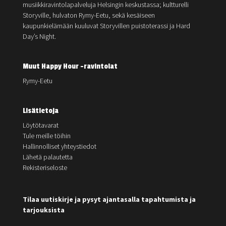
musiikkiravintolapalveluja Helsingin keskustassa; kultturelli
Storyville, hulvaton Rymy-Eetu, sekä kesäiseen
kaupunkielämään kuuluvat Storyvillen puistoterassi ja Hard
Day’s Night.
Muut Happy Hour -ravintolat
Rymy-Eetu
Lisätietoja
Löytötavarat
Tule meille töihin
Hallinnolliset yhteystiedot
Lähetä palautetta
Rekisteriseloste
Tilaa uutiskirje ja pysyt ajantasalla tapahtumista ja
tarjouksista