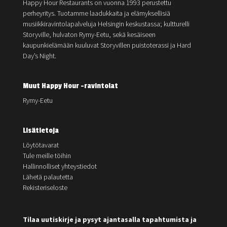
Happy Hour Restaurants on vuonna 1993 perustettu
perheyritys. Tuotamme laadukkaita ja elämyksellisiä
musiikkiravintolapalveluja Helsingin keskustassa; kultturelli
Storyville, hulvaton Rymy-Eetu, sekä kesäiseen
kaupunkielämään kuuluvat Storyvillen puistoterassi ja Hard
Day’s Night.
Muut Happy Hour -ravintolat
Rymy-Eetu
Lisätietoja
Löytötavarat
Tule meille töihin
Hallinnolliset yhteystiedot
Lähetä palautetta
Rekisteriseloste
Tilaa uutiskirje ja pysyt ajantasalla tapahtumista ja