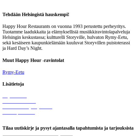
Tehdään Helsingistä hauskempi!
Happy Hour Restaurants on vuonna 1993 perustettu perheyritys.
Tuotamme laadukkaita ja elämyksellisiä musiikkiravintolapalveluja
Helsingin keskustassa; kultturelli Storyville, hulvaton Rymy-Eetu,
sekä kesäiseen kaupunkielämään kuuluvat Storyvillen puistoterassi
ja Hard Day’s Night.
Muut Happy Hour -ravintolat
Rymy-Eetu
Lisätietoja
Löytötavarat
Tule meille töihin
Hallinnolliset yhteystiedot
Lähetä palautetta
Rekisteriseloste
Tilaa uutiskirje ja pysyt ajantasalla tapahtumista ja tarjouksista