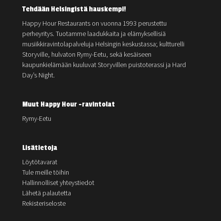
Tehdään Helsingistä hauskempi!
Happy Hour Restaurants on vuonna 1993 perustettu
perheyritys. Tuotamme laadukkaita ja elämyksellisiä
musiikkiravintolapalveluja Helsingin keskustassa; kultturelli
Storyville, hulvaton Rymy-Eetu, sekä kesäiseen
kaupunkielämään kuuluvat Storyvillen puistoterassi ja Hard
Day’s Night.
Muut Happy Hour -ravintolat
Rymy-Eetu
Lisätietoja
Löytötavarat
Tule meille töihin
Hallinnolliset yhteystiedot
Lähetä palautetta
Rekisteriseloste