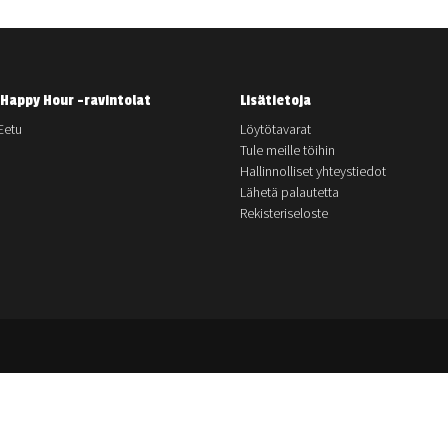
Happy Hour -ravintolat
Lisätietoja
Eetu
Löytötavarat
Tule meille töihin
Hallinnolliset yhteystiedot
Lähetä palautetta
Rekisteriseloste