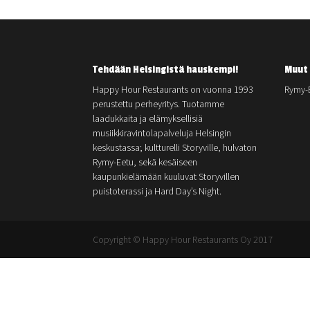
Tehdään Helsingistä hauskempi!
Muut 
Happy Hour Restaurants on vuonna 1993
Rymy-
perustettu perheyritys. Tuotamme
laadukkaita ja elämyksellisiä
musiikkiravintolapalveluja Helsingin
keskustassa; kultturelli Storyville, hulvaton
Rymy-Eetu, sekä kesäiseen
kaupunkielämään kuuluvat Storyvillen
puistoterassi ja Hard Day’s Night.
Copyright © Happy Hour Restaurants Oy 2017