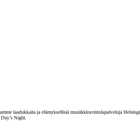
me laadukkaita ja elämyksellisiä musiikkiravintolapalveluja Helsingin
 Day’s Night.