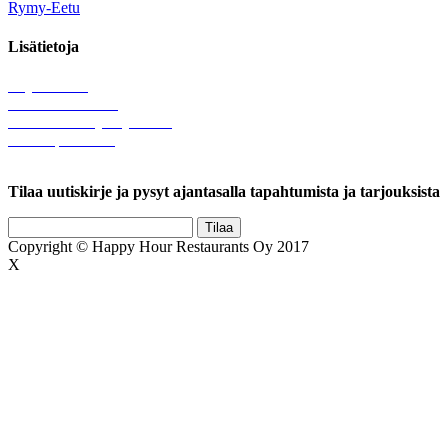
Rymy-Eetu
Lisätietoja
Löytötavarat
Tule meille töihin
Hallinnolliset yhteystiedot
Lähetä palautetta
Rekisteriseloste
Tilaa uutiskirje ja pysyt ajantasalla tapahtumista ja tarjouksista
Copyright © Happy Hour Restaurants Oy 2017
X