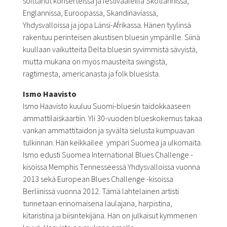
soittanut konserteissa ja festivaaleilla Skotlannissa,
Englannissa, Euroopassa, Skandinaviassa,
Yhdysvalloissa ja jopa Länsi-Afrikassa. Hänen tyylinsä
rakentuu perinteisen akustisen bluesin ympärille. Siinä
kuullaan vaikutteita Delta bluesin syvimmistä sävyistä,
mutta mukana on myös mausteita swingistä,
ragtimesta, americanasta ja folk bluesista.
Ismo Haavisto
Ismo Haavisto kuuluu Suomi-bluesin taidokkaaseen
ammattilaiskaartiin. Yli 30-vuoden blueskokemus takaa
vankan ammattitaidon ja syvältä sielusta kumpuavan
tulkinnan. Hän keikkailee ympäri Suomea ja ulkomaita.
Ismo edusti Suomea International Blues Challenge -
kisoissa Memphis Tennesseessä Yhdysvalloissa vuonna
2013 sekä European Blues Challenge -kisoissa
Berliinissä vuonna 2012. Tämä lahtelainen artisti
tunnetaan erinomaisena laulajana, harpistina,
kitaristina ja biisintekijänä. Hän on julkaisut kymmenen