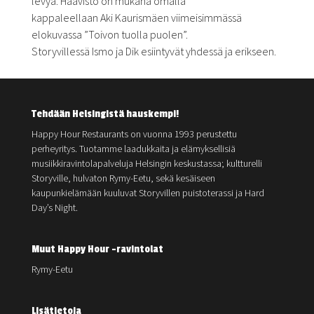
levyä. Haavisto on mukana omalla
kappaleellaan Aki Kaurismäen viimeisimmässä
elokuvassa ”Toivon tuolla puolen”.
Storyvillessä Ismo ja Dik esiintyvät yhdessä ja erikseen.
Tehdään Helsingistä hauskempi!
Happy Hour Restaurants on vuonna 1993 perustettu
perheyritys. Tuotamme laadukkaita ja elämyksellisiä
musiikkiravintolapalveluja Helsingin keskustassa; kultturelli
Storyville, hulvaton Rymy-Eetu, sekä kesäiseen
kaupunkielämään kuuluvat Storyvillen puistoterassi ja Hard
Day’s Night.
Muut Happy Hour -ravintolat
Rymy-Eetu
Lisätietoja