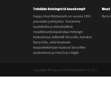
Tehdään Helsingistä hauskempi!
Muut 
Happy Hour Restaurants on vuonna 1993
Rymy-
perustettu perheyritys. Tuotamme
laadukkaita ja elämyksellisiä
musiikkiravintolapalveluja Helsingin
keskustassa; kultturelli Storyville, hulvaton
Rymy-Eetu, sekä kesäiseen
kaupunkielämään kuuluvat Storyvillen
puistoterassi ja Hard Day’s Night.
Copyright © Happy Hour Restaurants Oy 2017