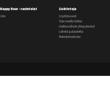
Happy Hour -ravintolat
Lisätietoja
Eetu
Löytötavarat
Tule meille töihin
Hallinnolliset yhteystiedot
Lähetä palautetta
Rekisteriseloste