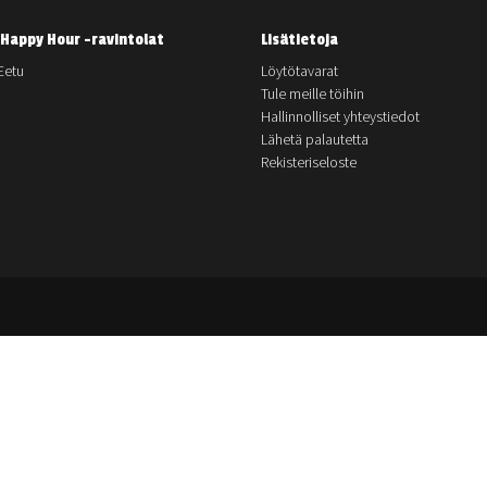
Happy Hour -ravintolat
Lisätietoja
Eetu
Löytötavarat
Tule meille töihin
Hallinnolliset yhteystiedot
Lähetä palautetta
Rekisteriseloste