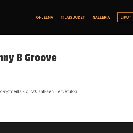
OHJELMA
TILAISUUDET
GALLERIA
LIPUT
hnny B Groove
sco-rytmeillä klo 22:00 alkaen. Tervetuloa!