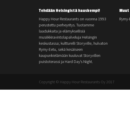
Tehdään Helsingistä hauskempi!
Muut 
Happy Hour Restaurants on vuonna 1993
Rymy-
perustettu perheyritys. Tuotamme
laadukkaita ja elämyksellisiä
musiikkiravintolapalveluja Helsingin
keskustassa; kultturelli Storyville, hulvaton
Rymy-Eetu, sekä kesäiseen
kaupunkielämään kuuluvat Storyvillen
puistoterassi ja Hard Day’s Night.
Copyright © Happy Hour Restaurants Oy 2017