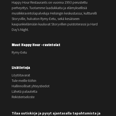
Happy Hour Restaurants on vuonna 1993 perustettu
perheyritys. Tuotamme laadukkaita ja elämyksellisiä
musiikkiravintolapalveluja Helsingin keskustassa; kultturelli
Storyville, hulvaton Rymy-Eetu, sekä kesäiseen
kaupunkielämään kuuluvat Storyvillen puistoterassi ja Hard
Day’s Night.
Muut Happy Hour -ravintolat
Rymy-Eetu
Lisätietoja
Löytötavarat
Tule meille töihin
Hallinnolliset yhteystiedot
Lähetä palautetta
Rekisteriseloste
Tilaa uutiskirje ja pysyt ajantasalla tapahtumista ja