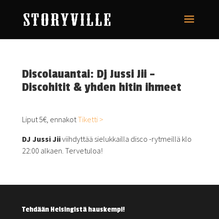
Discolauantai: Dj Jussi Jii –
Discohitit & yhden hitin ihmeet
Liput 5€, ennakot
Tiketti >
DJ Jussi
Jii
viihdyttää sielukkailla disco -rytmeillä klo
22:00 alkaen. Tervetuloa!
Tehdään Helsingistä hauskempi!