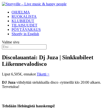
OHJELMA
RUOKALISTA
KLUBIEDUT
TILAISUUDET
PÖYTÄVARAUS
Shortly in English
Valitse sivu
Discolauantai: Dj Juza | Sinkkubileet
Liikennevalodisco
Liput 6,505€, ennakot
Tiketti >
DJ Juza
viihdyttää sielukkailla disco -rytmeillä klo 20:00 alkaen.
Tervetuloa!
Tehdään Helsingistä hauskempi!