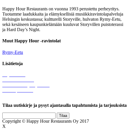
Happy Hour Restaurants on vuonna 1993 perustettu perheyritys.
Tuotamme laadukkaita ja elämyksellisiä musiikkiravintolapalveluja
Helsingin keskustassa; kultturelli Storyville, hulvaton Rymy-Eetu,
sekä kesäiseen kaupunkielämään kuuluvat Storyvillen puistoterassi
ja Hard Day’s Night.
Muut Happy Hour -ravintolat
Rymy-Eetu
Lisätietoja
Löytötavarat
Tule meille töihin
Hallinnolliset yhteystiedot
Lähetä palautetta
Rekisteriseloste
Tilaa uutiskirje ja pysyt ajantasalla tapahtumista ja tarjouksista
Copyright © Happy Hour Restaurants Oy 2017
X