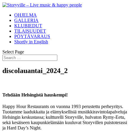
OHJELMA
GALLERIA
KLUBIEDUT
TILAISUUDET
PÖYTÄVARAUS
Shortly in English
Select Page
discolauantai_2024_2
Tehdään Helsingistä hauskempi!
Happy Hour Restaurants on vuonna 1993 perustettu perheyritys.
Tuotamme laadukkaita ja elämyksellisiä musiikkiravintolapalveluja
Helsingin keskustassa; kultturelli Storyville, hulvaton Rymy-Eetu,
sekä kesäiseen kaupunkielämään kuuluvat Storyvillen puistoterassi
ja Hard Day’s Night.