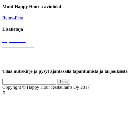
Muut Happy Hour -ravintolat
Rymy-Eetu
Lisätietoja
Löytötavarat
Tule meille töihin
Hallinnolliset yhteystiedot
Lähetä palautetta
Rekisteriseloste
Tilaa uutiskirje ja pysyt ajantasalla tapahtumista ja tarjouksista
Copyright © Happy Hour Restaurants Oy 2017
X