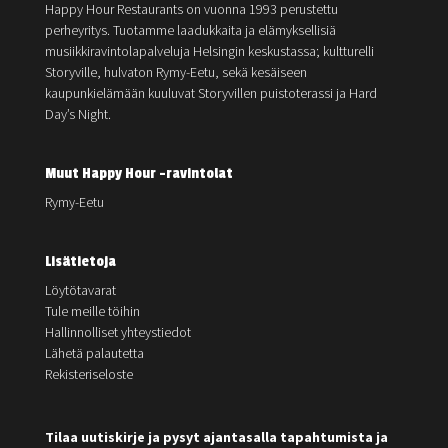
Happy Hour Restaurants on vuonna 1993 perustettu
perheyritys. Tuotamme laadukkaita ja elämyksellisiä
musiikkiravintolapalveluja Helsingin keskustassa; kultturelli
Storyville, hulvaton Rymy-Eetu, sekä kesäiseen
kaupunkielämään kuuluvat Storyvillen puistoterassi ja Hard
Day’s Night.
Muut Happy Hour -ravintolat
Rymy-Eetu
Lisätietoja
Löytötavarat
Tule meille töihin
Hallinnolliset yhteystiedot
Lähetä palautetta
Rekisteriseloste
Tilaa uutiskirje ja pysyt ajantasalla tapahtumista ja