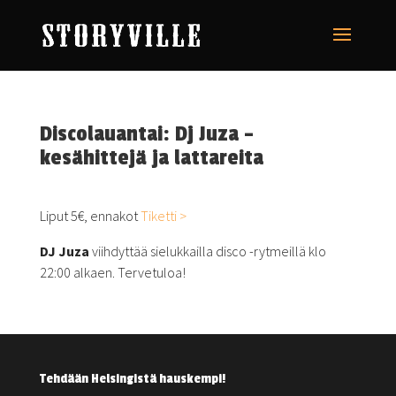
Discolauantai: Dj Juza –
kesähittejä ja lattareita
Liput 5€, ennakot
Tiketti >
DJ Juza
viihdyttää sielukkailla disco -rytmeillä klo
22:00 alkaen. Tervetuloa!
Tehdään Helsingistä hauskempi!