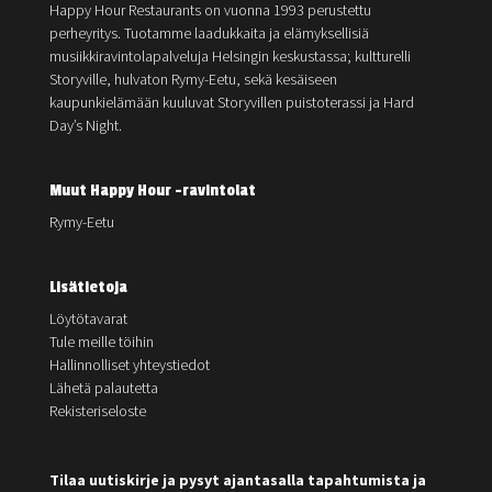
Happy Hour Restaurants on vuonna 1993 perustettu
perheyritys. Tuotamme laadukkaita ja elämyksellisiä
musiikkiravintolapalveluja Helsingin keskustassa; kultturelli
Storyville, hulvaton Rymy-Eetu, sekä kesäiseen
kaupunkielämään kuuluvat Storyvillen puistoterassi ja Hard
Day’s Night.
Muut Happy Hour -ravintolat
Rymy-Eetu
Lisätietoja
Löytötavarat
Tule meille töihin
Hallinnolliset yhteystiedot
Lähetä palautetta
Rekisteriseloste
Tilaa uutiskirje ja pysyt ajantasalla tapahtumista ja