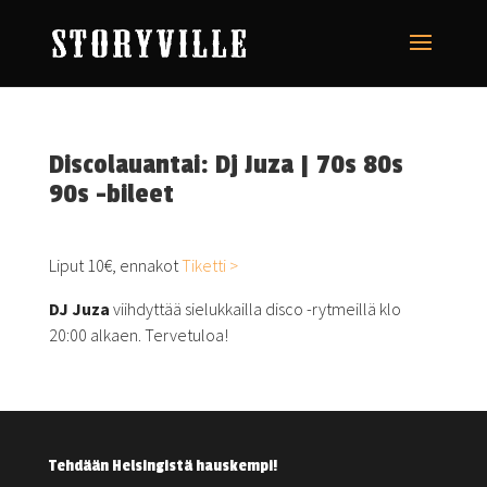
Discolauantai: Dj Juza | 70s 80s
90s -bileet
Liput 10€, ennakot
Tiketti >
DJ Juza
viihdyttää sielukkailla disco -rytmeillä klo
20:00 alkaen. Tervetuloa!
Tehdään Helsingistä hauskempi!