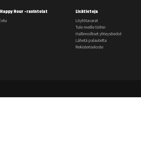
Happy Hour -ravintolat
Lisätietoja
Eetu
Löytötavarat
Tule meille töihin
Hallinnolliset yhteystiedot
Lähetä palautetta
Rekisteriseloste