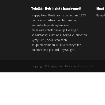
Tehdään Helsingistä hauskempi!
Muut 
Happy Hour Restaurants on vuonna 1993
Rymy-
perustettu perheyritys. Tuotamme
laadukkaita ja elämyksellisiä
musiikkiravintolapalveluja Helsingin
keskustassa; kultturelli Storyville, hulvaton
Rymy-Eetu, sekä kesäiseen
kaupunkielämään kuuluvat Storyvillen
puistoterassi ja Hard Day’s Night.
Copyright © Happy Hour Restaurants Oy 2017