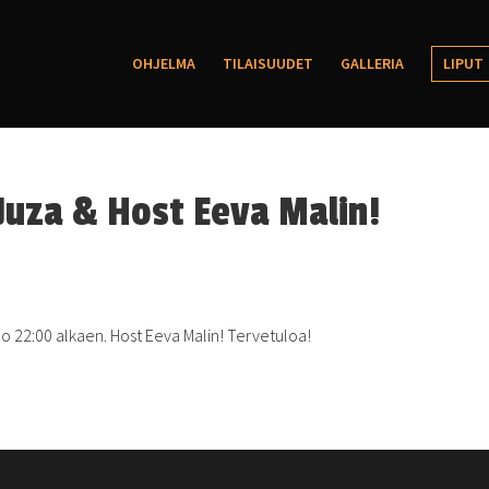
OHJELMA
TILAISUUDET
GALLERIA
LIPUT
 Juza & Host Eeva Malin!
klo 22:00 alkaen. Host Eeva Malin! Tervetuloa!