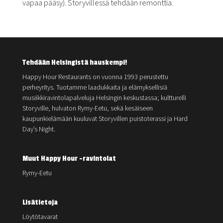
vapaa pääsy). Storyvillessä tehdään remonttia.
Tehdään Helsingistä hauskempi!
Happy Hour Restaurants on vuonna 1993 perustettu
perheyritys. Tuotamme laadukkaita ja elämyksellisiä
musiikkiravintolapalveluja Helsingin keskustassa; kultturelli
Storyville, hulvaton Rymy-Eetu, sekä kesäiseen
kaupunkielämään kuuluvat Storyvillen puistoterassi ja Hard
Day’s Night.
Muut Happy Hour -ravintolat
Rymy-Eetu
Lisätietoja
Löytötavarat