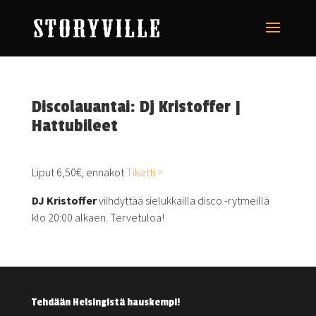
Discolauantai: Dj Kristoffer |
Hattubileet
Liput 6,50€, ennakot
Tiketti >
DJ Kristoffer
viihdyttää sielukkailla disco -rytmeillä
klo 20:00 alkaen. Tervetuloa!
Tehdään Helsingistä hauskempi!