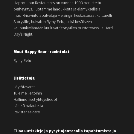
Happy Hour Restaurants on vuonna 1993 perustettu
perheyritys. Tuotamme laadukkaita ja elämyksellisiä
musiikkiravintolapalveluja Helsingin keskustassa; kultturelli
Storyville, hulvaton Rymy-Eetu, sekä kesäiseen
kaupunkielämään kuuluvat Storyvillen puistoterassi ja Hard
Day’s Night.
Muut Happy Hour -ravintolat
Rymy-Eetu
Lisätietoja
Löytötavarat
Tule meille töihin
Hallinnolliset yhteystiedot
Lähetä palautetta
Rekisteriseloste
Tilaa uutiskirje ja pysyt ajantasalla tapahtumista ja