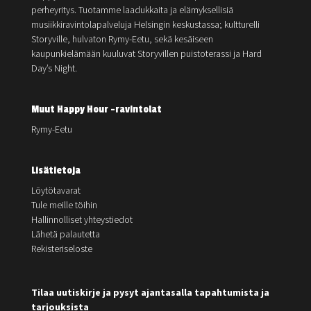
perheyritys. Tuotamme laadukkaita ja elämyksellisiä
musiikkiravintolapalveluja Helsingin keskustassa; kultturelli
Storyville, hulvaton Rymy-Eetu, sekä kesäiseen
kaupunkielämään kuuluvat Storyvillen puistoterassi ja Hard
Day’s Night.
Muut Happy Hour -ravintolat
Rymy-Eetu
Lisätietoja
Löytötavarat
Tule meille töihin
Hallinnolliset yhteystiedot
Lähetä palautetta
Rekisteriseloste
Tilaa uutiskirje ja pysyt ajantasalla tapahtumista ja
tarjouksista