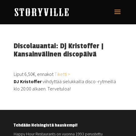
Discolauantai: Dj Kristoffer |
Kansainvälinen discopäivä
Liput 6,50€, ennakot
Tiketti >
DJ Kristoffer
viihdyttää sielukkailla disco -rytmeillä
klo 20:00 alkaen. Tervetuloa!
Tehdään Helsingistä hauskempi!
Happy Hour Restaurants on vuonna 1993 perustettu