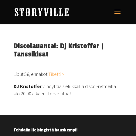
Discolauantai: Dj Kristoffer |
Tanssikisat
Liput 5€, ennakot
Tiketti >
DJ Kristoffer
viihdyttää sielukkailla disco -rytmeillä
klo 20:00 alkaen. Tervetuloa!
Tehdään Helsingistä hauskempi!