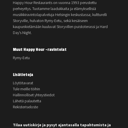
Happy Hour Restaurants on vuonna 1993 perustettu
perheyritys. Tuotamme laadukkaita ja elämyksellisiä
musiikkiravintolapalveluja Helsingin keskustassa; kultturelli
Storyville, hulvaton Rymy-Eetu, sekä kesäiseen
kaupunkielämään kuuluvat Storyvillen puistoterassi ja Hard
Day’s Night.
Muut Happy Hour -ravintolat
Rymy-Eetu
Lisätietoja
Löytötavarat
Tule meille töihin
Hallinnolliset yhteystiedot
Lähetä palautetta
Rekisteriseloste
Tilaa uutiskirje ja pysyt ajantasalla tapahtumista ja