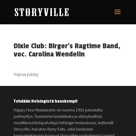
Dixie Club: Birger’s Ragtime Band,
voc. Carolina Wendelin
Vapaa pääsy
Tehdään Helsingistä hauskempi!
Happy Hour Restaurants on vuonna 1993 perustettu
perheyritys. Tuotamme laadukkaita ja elämyksellisiä
musiikkiravintolapalveluja Helsingin keskustassa; kultturelli
Storyville, hulvaton Rymy-Eetu, sekä kesäiseen
kaupunkielämään kuuluvat Storyvillen puistoterassi ja Hard