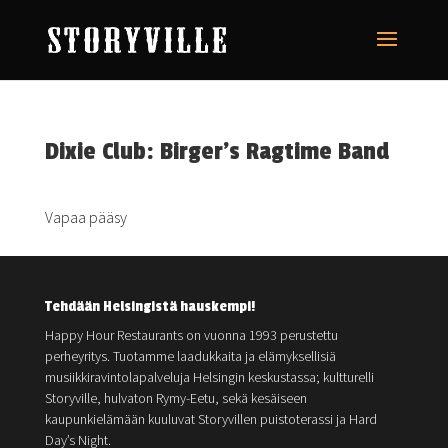
Dixie Club: Birger’s Ragtime Band
Vapaa pääsy
Tehdään Helsingistä hauskempi!
Happy Hour Restaurants on vuonna 1993 perustettu
perheyritys. Tuotamme laadukkaita ja elämyksellisiä
musiikkiravintolapalveluja Helsingin keskustassa; kultturelli
Storyville, hulvaton Rymy-Eetu, sekä kesäiseen
kaupunkielämään kuuluvat Storyvillen puistoterassi ja Hard
Day’s Night.