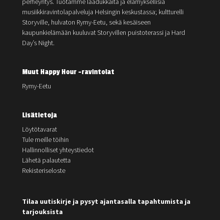
perheyritys. Tuotamme laadukkaita ja elämyksellisiä
musiikkiravintolapalveluja Helsingin keskustassa; kultturelli
Storyville, hulvaton Rymy-Eetu, sekä kesäiseen
kaupunkielämään kuuluvat Storyvillen puistoterassi ja Hard
Day’s Night.
Muut Happy Hour -ravintolat
Rymy-Eetu
Lisätietoja
Löytötavarat
Tule meille töihin
Hallinnolliset yhteystiedot
Lähetä palautetta
Rekisteriseloste
Tilaa uutiskirje ja pysyt ajantasalla tapahtumista ja
tarjouksista